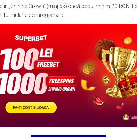
uite în „Shining Crown” (rulaj 5x) dacă depui minim 20 RON. E
 formularul de înregistrare.