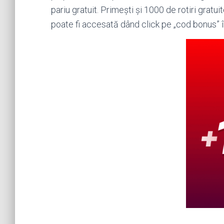
pariu gratuit. Primești și 1000 de rotiri grat
poate fi accesată dând click pe „cod bonus” în