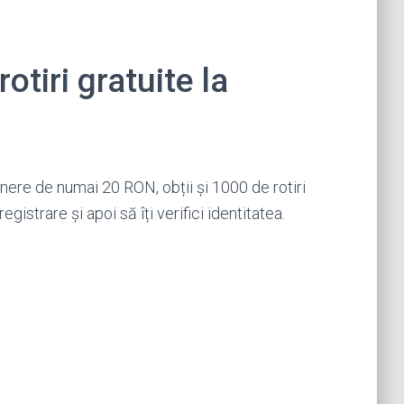
tiri gratuite la
re de numai 20 RON, obții și 1000 de rotiri
istrare și apoi să îți verifici identitatea.