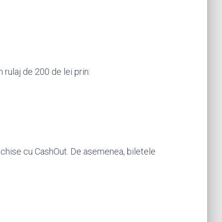
rulaj de 200 de lei prin:
 închise cu CashOut. De asemenea, biletele