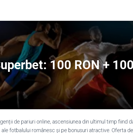
uperbet: 100 RON + 1000 
nții de pariuri online, ascensiunea din ultimul timp fiind d
ale fotbalului românesc și pe bonusuri atractive. Oferta 