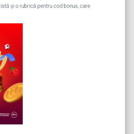
xistă și o rubrică pentru cod bonus, care