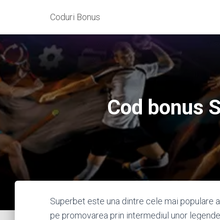
Coduri Bonus
Cod bonus S
Superbet este una dintre cele mai populare age
pe promovarea prin intermediul unor legende 