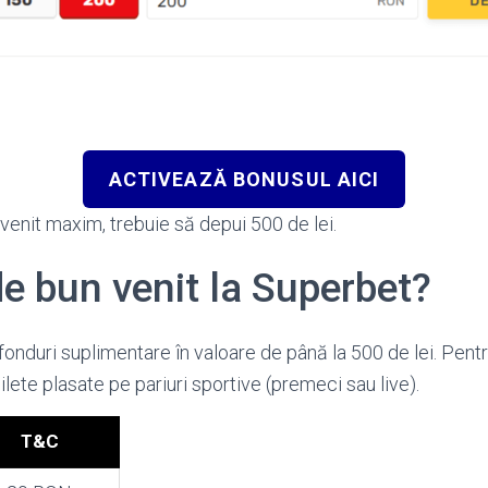
ACTIVEAZĂ BONUSUL AICI
venit maxim, trebuie să depui 500 de lei.
de bun venit la Superbet?
 fonduri suplimentare în valoare de până la 500 de lei. Pent
bilete plasate pe pariuri sportive (premeci sau live).
T&C