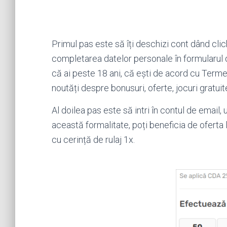
Primul pas este să îți deschizi cont dând clic
completarea datelor personale în formularul d
că ai peste 18 ani, că ești de acord cu Termen
noutăți despre bonusuri, oferte, jocuri gratuit
Al doilea pas este să intri în contul de email,
această formalitate, poți beneficia de oferta 
cu cerință de rulaj 1x.