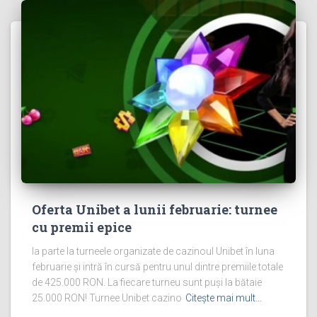
Oferta Unibet a lunii februarie: turnee
cu premii epice
Ia parte la turneele organizate de cazinoul Unibet în luna
februarie și intră în cursă pentru unul dintre premiile totale
de 425.000 RON. La fiecare turneu sunt puși la bătaie
25.000 RON! Turnee Unibet cazino
Citește mai mult…