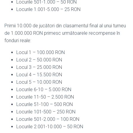
Locurile 501-1.000 – 50 RON
Locurile 1.001-5.000 – 25 RON
Primii 10.000 de jucători din clasamentul final al unui turneu
de 1.000.000 RON primesc următoarele recompense în
fonduri reale:
Locul 1 – 100.000 RON
Locul 2 – 50.000 RON
Locul 3 – 25.000 RON
Locul 4 – 15.500 RON
Locul 5 – 10.000 RON
Locurile 6-10 – 5.000 RON
Locurile 11-50 – 2.500 RON
Locurile 51-100 – 500 RON
Locurile 101-500 – 250 RON
Locurile 501-2.000 – 100 RON
Locurile 2.001-10.000 – 50 RON