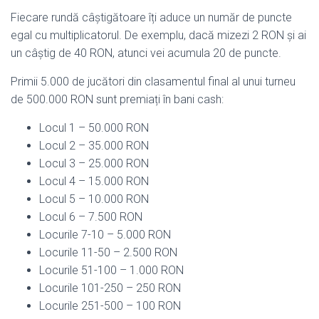
Fiecare rundă câștigătoare îți aduce un număr de puncte
egal cu multiplicatorul. De exemplu, dacă mizezi 2 RON și ai
un câștig de 40 RON, atunci vei acumula 20 de puncte.
Primii 5.000 de jucători din clasamentul final al unui turneu
de 500.000 RON sunt premiați în bani cash:
Locul 1 – 50.000 RON
Locul 2 – 35.000 RON
Locul 3 – 25.000 RON
Locul 4 – 15.000 RON
Locul 5 – 10.000 RON
Locul 6 – 7.500 RON
Locurile 7-10 – 5.000 RON
Locurile 11-50 – 2.500 RON
Locurile 51-100 – 1.000 RON
Locurile 101-250 – 250 RON
Locurile 251-500 – 100 RON