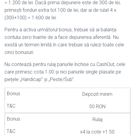
= 1.200 de lei. Dacă prima depunere este de 300 de lei,
primești fonduri extra tot 100 de lei, dar ai de rulat 4 x
(300+100) = 1.600 de lei.
Pentru a activa următorul bonus, trebuie să ai balanța
contului zero înainte de a face depunerea aferentă. Nu
există un termen limită în care trebuie să rulezi toate cele
cinci bonusuri.
Nu contează pentru rulaj pariurile închise cu CashOut, cele
care primesc cota 1.00 și nici pariurile single plasate pe
piețele „Handicap” și „Peste/Sub”.
Depozit minim
50 RON
Rulaj
x4 la cote +1.50