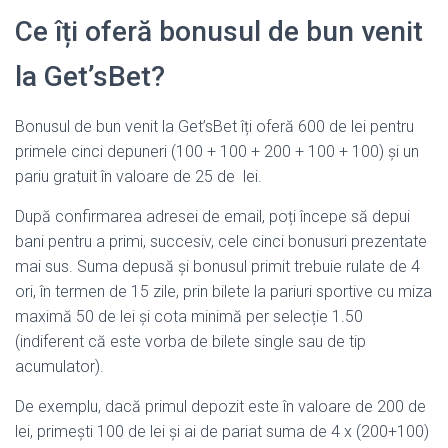
Ce îți oferă bonusul de bun venit
la Get’sBet?
Bonusul de bun venit la Get’sBet îți oferă 600 de lei pentru
primele cinci depuneri (100 + 100 + 200 + 100 + 100) și un
pariu gratuit în valoare de 25 de lei.
După confirmarea adresei de email, poți începe să depui
bani pentru a primi, succesiv, cele cinci bonusuri prezentate
mai sus. Suma depusă și bonusul primit trebuie rulate de 4
ori, în termen de 15 zile, prin bilete la pariuri sportive cu miza
maximă 50 de lei și cota minimă per selecție 1.50
(indiferent că este vorba de bilete single sau de tip
acumulator).
De exemplu, dacă primul depozit este în valoare de 200 de
lei, primești 100 de lei și ai de pariat suma de 4 x (200+100)