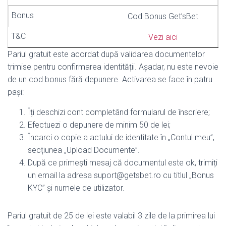
Cod Bonus Get’sBet
Vezi aici
Pariul gratuit este acordat după validarea documentelor
trimise pentru confirmarea identității. Așadar, nu este nevoie
de un cod bonus fără depunere. Activarea se face în patru
pași:
Îți deschizi cont completând formularul de înscriere;
Efectuezi o depunere de minim 50 de lei;
Încarci o copie a actului de identitate în „Contul meu”,
secțiunea „Upload Documente”.
După ce primești mesaj că documentul este ok, trimiți
un email la adresa suport@getsbet.ro cu titlul „Bonus
KYC” și numele de utilizator.
Pariul gratuit de 25 de lei este valabil 3 zile de la primirea lui