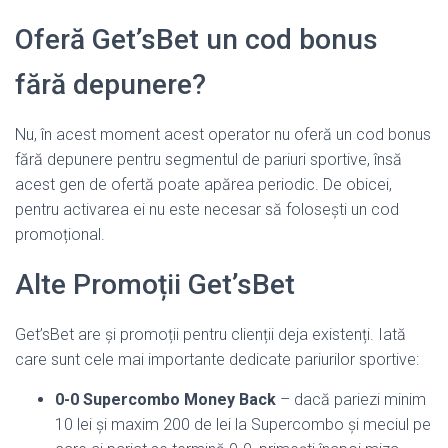
Oferă Get’sBet un cod bonus
fără depunere?
Nu, în acest moment acest operator nu oferă un cod bonus
fără depunere pentru segmentul de pariuri sportive, însă
acest gen de ofertă poate apărea periodic. De obicei,
pentru activarea ei nu este necesar să folosești un cod
promoțional.
Alte Promoții Get’sBet
Get’sBet are și promoții pentru clienții deja existenți. Iată
care sunt cele mai importante dedicate pariurilor sportive:
0-0 Supercombo Money Back
– dacă pariezi minim
10 lei și maxim 200 de lei la Supercombo și meciul pe