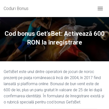
Coduri Bonus
C
O
M
U
T
Cod bonus Get’sBet: Activează 600
Ă
N
RON la înregistrare
A
V
I
G
A
R
Get’sBet este unul dintre operatorii de jocuri de noroc
E
A
prezenți pe piața românească încă din 2004, în 2017 fiind
lansată și platforma online. Bonusul de bun venit este de
600 de lei, plus un pariu gratuit în valoare de 25 de lei după
confirmarea identității. În formularul de înregistrare există și
o rubrică specială pentru cod bonus Get’sBet.